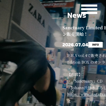
News
Sanctuary Limited
ン販売開始！
2026.07.04
INFO
P.H.S vol.4で販売された
Edition BOX の
【内容】
・「Sanctuary」CD
・Johann氏描き下ろし
https://www.instagr
st