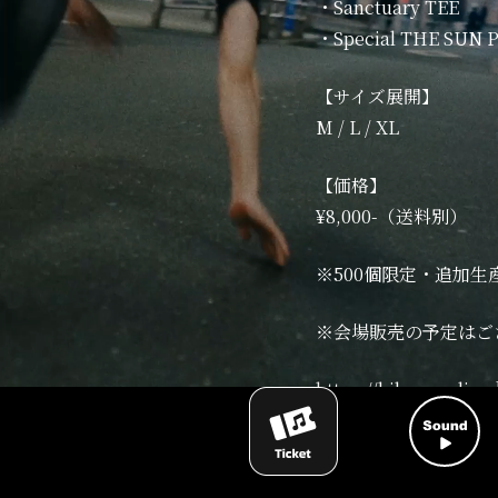
・Sanctuary TEE
・Special THE SUN 
【サイズ展開】
M / L / XL
【価格】
¥8,000-（送料別）
※500個限定・追加生
※会場販売の予定はご
https://hikageonline
447419