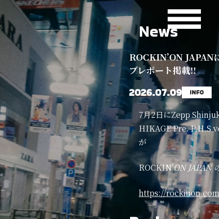
News
ROCKIN’ON JAPAN
ブレポート掲載!!
2026.07.09
INFO
7月2日にZepp Shin
HIKAGE Pre. P.H.
が
ROCKIN’
ON JAPA
https://rockinon.com